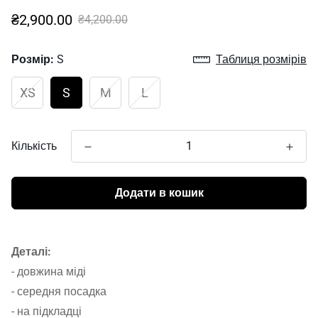
Sale
Звичайна
₴2,900.00
₴4,200.00
ціна
Розмір:
S
Таблиця розмірів
XS
S
M
L
Кількість
Додати в кошик
Деталі:
- довжина міді
- середня посадка
- на підкладці