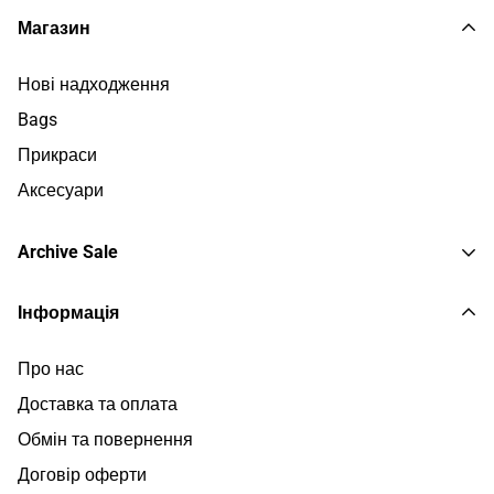
Магазин
Нові надходження
Bags
Прикраси
Аксесуари
Archive Sale
Пальто та Тренчі
Інформація
Жакети
Про нас
Светри та Поло
Доставка та оплата
Сорочки та Топи
Обмін та повернення
Штани та Шорти
Договір оферти
Сукні