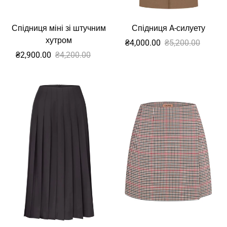
Спідниця міні зі штучним
Спідниця A-силуету
хутром
Sale
Звичайна
₴4,000.00
₴5,200.00
Sale
Звичайна
ціна
₴2,900.00
₴4,200.00
ціна