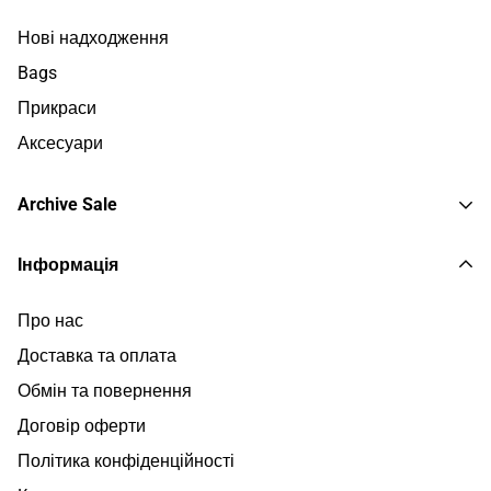
Нові надходження
Bags
Прикраси
Аксесуари
Archive Sale
Пальто та Тренчі
Інформація
Жакети
Про нас
Светри та Поло
Доставка та оплата
Сорочки та Топи
Обмін та повернення
Штани та Шорти
Договір оферти
Сукні
Політика конфіденційності
Спідниці