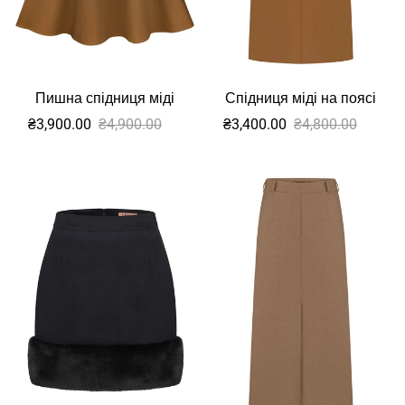
Спідниця міді на поясі
Пишна спідниця міді
Sale
Звичайна
Sale
Звичайна
₴3,400.00
₴4,800.00
₴3,900.00
₴4,900.00
ціна
ціна