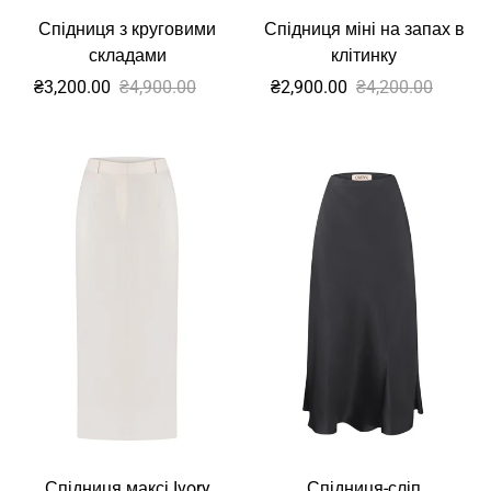
Спідниця з круговими
Спідниця міні на запах в
складами
клітинку
Sale
Звичайна
Sale
Звичайна
₴3,200.00
₴4,900.00
₴2,900.00
₴4,200.00
ціна
ціна
Спідниця максі Ivory
Спідниця-сліп