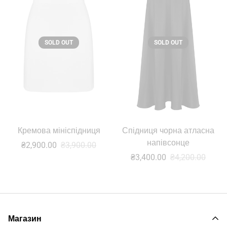
SOLD OUT
SOLD OUT
Кремова мініспідниця
Спідниця чорна атласна
напівсонце
Sale
Звичайна
₴2,900.00
₴3,900.00
ціна
Sale
Звичайна
₴3,400.00
₴4,200.00
ціна
Магазин