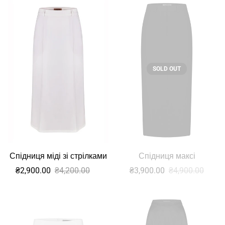
SOLD OUT
Спідниця міді зі стрілками
Спідниця максі
Sale
Звичайна
Sale
Звичайна
₴2,900.00
₴4,200.00
₴3,900.00
₴4,900.00
ціна
ціна