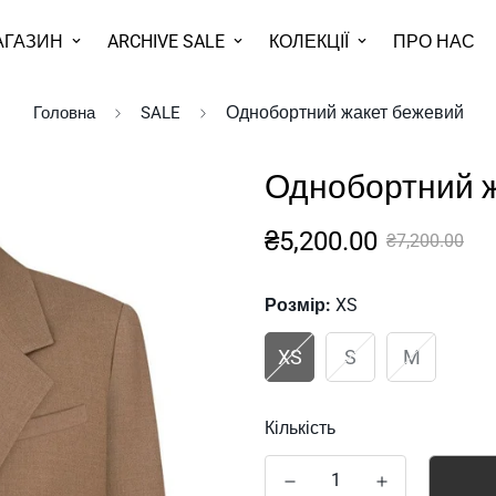
АГАЗИН
ARCHIVE SALE
КОЛЕКЦІЇ
ПРО НАС
Однобортний жакет бежевий
Головна
SALE
Однобортний 
Sale
Звичайна
₴5,200.00
₴7,200.00
ціна
Розмір:
XS
XS
S
M
Кількість