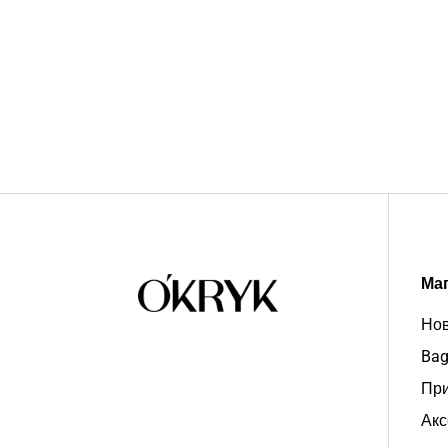
Ма
Нов
Bag
При
Акс